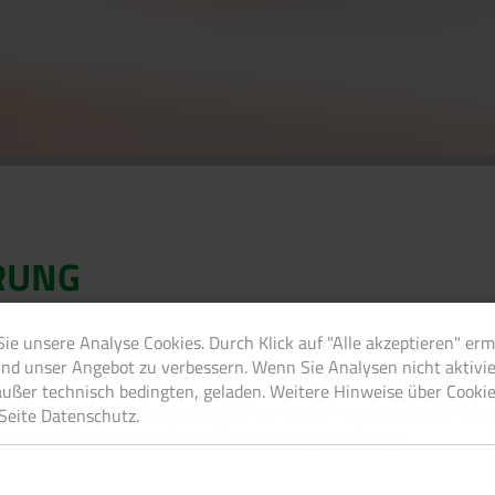
RUNG
Sie unsere Analyse Cookies. Durch Klick auf "Alle akzeptieren" erm
nd unser Angebot zu verbessern. Wenn Sie Analysen nicht aktivi
außer technisch bedingten, geladen. Weitere Hinweise über Cookie
z Ihrer persönlichen Daten sehr ernst. Wir behandeln Ihre
 Seite Datenschutz.
vorschriften sowie dieser Datenschutzerklärung.