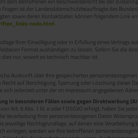
teht dem Betroffenen ein Beschwerderecht bei der zuständi
n Fragen ist der Landesdatenschutzbeauftragte des Bunde
ftragten sowie deren Kontaktdaten können folgendem Link
iften_links-node.html
.
dlage Ihrer Einwilligung oder in Erfüllung eines Vertrags au
lesbaren Format aushändigen zu lassen. Sofern Sie die dir
 dies nur, soweit es technisch machbar ist.
ltliche Auskunft über Ihre gespeicherten personenbezogen
 Recht auf Berichtigung, Sperrung oder Löschung dieser D
sich jederzeit unter der im Impressum angegebenen Adre
ng in besonderen Fällen sowie gegen Direktwerbung (Ar
n Art. 6 Abs. 1 lit. e oder f DSGVO erfolgt, haben Sie jeder
die Verarbeitung Ihrer personenbezogenen Daten Widerspruch 
ie jeweilige Rechtsgrundlage, auf denen eine Verarbeitung 
h einlegen, werden wir Ihre betroffenen personenbezogenen