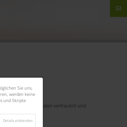
öglichen Sie uns,
eren, werden keine
s und Skripte
 personenbezogenen Daten vertraulich und
Details einblenden